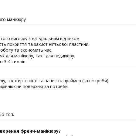
ого манікюру
того вигляду з натуральним відтінком.
ть покриття та захист нігтьової пластини.
оботу та економить час.
 для манікюру, так і для педикюру.
 3-4 тижнів.
лу, знежирте нігті та нанесіть праймер (за потреби).
вирівнюючи поверхню за потреби.
бо топ.
творення френч-манікюру?