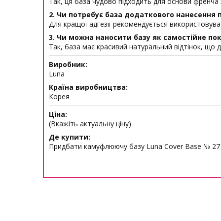
Так, ця база чудово підходить для основи френча 
2. Чи потребує база додаткового нанесення
Для кращої адгезії рекомендується використовува
3. Чи можна наносити базу як самостійне по
Так, база має красивий натуральний відтінок, що 
Виробник:
Luna
Країна виробництва:
Корея
Ціна:
(Вкажіть актуальну ціну)
Де купити:
Придбати камуфлюючу базу Luna Cover Base № 27 