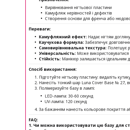
Вирівнювання нігтьової пластини
Камуфляж нерівностей і дефектів
Створення основи для френча або нюдов
Переваги:
Камуфляжний ефект:
Надає нігтям догляну
Каучукова формула:
Забезпечує довговічніс
Самовирівнювальна текстура:
Полегшує р
Універсальність:
Може використовуватися як
Стійкість:
Манікюр залишається ідеальним до
Спосіб використання:
Підготуйте нігтьову пластину: видаліть кутику
Нанесіть тонкий шар Luna Cover Base № 27, 
Полімеризуйте базу в лампі:
LED-лампа: 30-60 секунд
UV-лампа: 120 секунд
За бажанням нанесіть кольорове покриття а
FAQ:
1. Чи можна використовувати цю базу для с