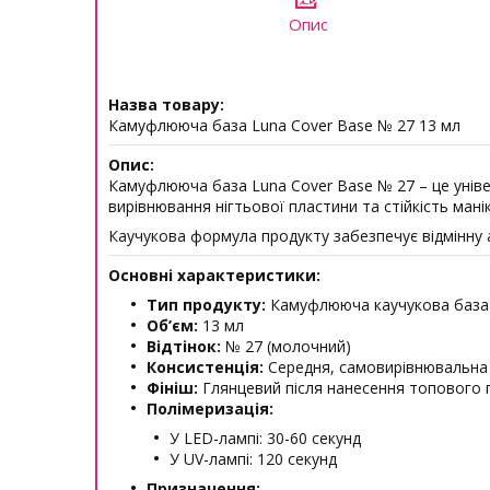
Опис
Назва товару:
Камуфлююча база Luna Cover Base № 27 13 мл
Опис:
Камуфлююча база Luna Cover Base № 27 – це уніве
вирівнювання нігтьової пластини та стійкість мані
Каучукова формула продукту забезпечує відмінну ад
Основні характеристики:
Тип продукту:
Камуфлююча каучукова база 
Об’єм:
13 мл
Відтінок:
№ 27 (молочний)
Консистенція:
Середня, самовирівнювальна
Фініш:
Глянцевий після нанесення топового 
Полімеризація:
У LED-лампі: 30-60 секунд
У UV-лампі: 120 секунд
Призначення: