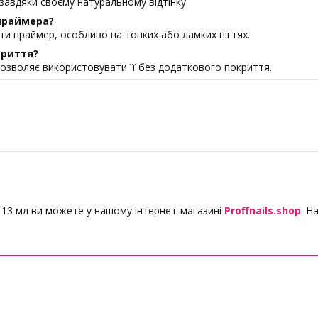
завдяки своєму натуральному відтінку.
 праймера?
ти праймер, особливо на тонких або ламких нігтях.
криття?
дозволяє використовувати її без додаткового покриття.
13 мл ви можете у нашому інтернет-магазині
Proffnails.shop
. Н