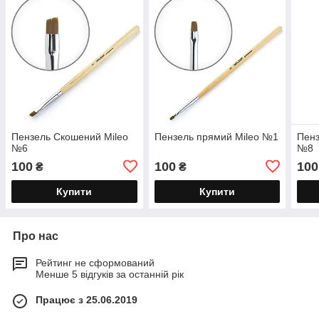
Пензель Скошений Mileo
Пензель прямий Mileo №1
Пенз
№6
№8
100
100
100
₴
₴
Купити
Купити
Про нас
Рейтинг не сформований
Менше 5 відгуків за останній рік
Працює з 25.06.2019