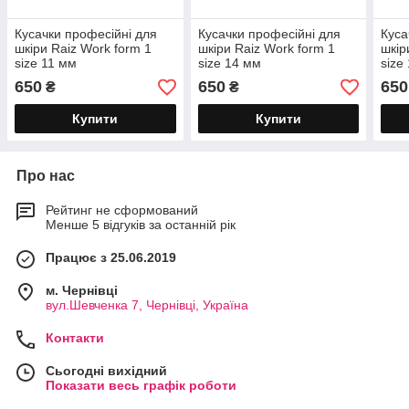
Кусачки професійні для
Кусачки професійні для
Куса
шкіри Raiz Work form 1
шкіри Raiz Work form 1
шкір
size 11 мм
size 14 мм
size
650
650
650
₴
₴
Купити
Купити
Про нас
Рейтинг не сформований
Менше 5 відгуків за останній рік
Працює з 25.06.2019
м. Чернівці
вул.Шевченка 7, Чернівці, Україна
Контакти
Сьогодні вихідний
Показати весь графік роботи