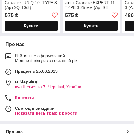
Сталекс "UNIQ 10" TYPE 3
лівші Сталекс EXPERT 11
Ста
(Арт.SQ-10/3)
TYPE 3 25 мм (Арт.SE
3 (А
11/3)
575
575
480
₴
₴
Купити
Купити
Про нас
Рейтинг не сформований
Менше 5 відгуків за останній рік
Працює з 25.06.2019
м. Чернівці
вул.Шевченка 7, Чернівці, Україна
Контакти
Сьогодні вихідний
Показати весь графік роботи
Про нас