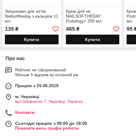
Зміцнювач для нігтів
Крем для ніг
Кров
Nailsoftheday з кальцієм 11
NAILSOFTHEDAY
Podo
мл
Podology+ 200 мл.
мл.
135
465
95
₴
₴
Купити
Купити
Про нас
Рейтинг не сформований
Менше 5 відгуків за останній рік
Працює з 25.06.2019
м. Чернівці
вул.Шевченка 7, Чернівці, Україна
Контакти
Сьогодні працює з 09:00 до 18:00
Показати весь графік роботи