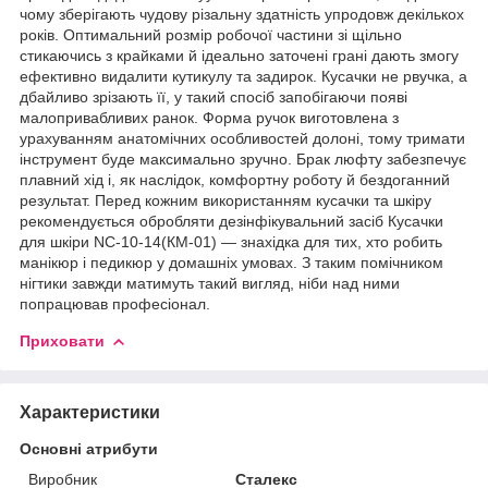
чому зберігають чудову різальну здатність упродовж декількох
років. Оптимальний розмір робочої частини зі щільно
стикаючись з крайками й ідеально заточені грані дають змогу
ефективно видалити кутикулу та задирок. Кусачки не рвучка, а
дбайливо зрізають її, у такий спосіб запобігаючи появі
малопривабливих ранок. Форма ручок виготовлена з
урахуванням анатомічних особливостей долоні, тому тримати
інструмент буде максимально зручно. Брак люфту забезпечує
плавний хід і, як наслідок, комфортну роботу й бездоганний
результат. Перед кожним використанням кусачки та шкіру
рекомендується обробляти дезінфікувальний засіб Кусачки
для шкіри NC-10-14(КМ-01) — знахідка для тих, хто робить
манікюр і педикюр у домашніх умовах. З таким помічником
нігтики завжди матимуть такий вигляд, ніби над ними
попрацював професіонал.
Приховати
Характеристики
Основні атрибути
Виробник
Сталекс