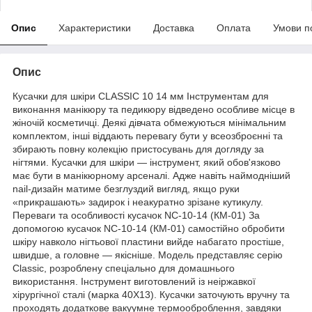
Опис
Характеристики
Доставка
Оплата
Умови п
Опис
Кусачки для шкіри CLASSIC 10 14 мм Інструментам для
виконання манікюру та педикюру відведено особливе місце в
жіночій косметичці. Деякі дівчата обмежуються мінімальним
комплектом, інші віддають перевагу бути у всеозброєнні та
збирають повну колекцію пристосувань для догляду за
нігтями. Кусачки для шкіри — інструмент, який обов'язково
має бути в манікюрному арсеналі. Адже навіть наймодніший
nail-дизайн матиме безглуздий вигляд, якщо руки
«прикрашають» задирок і неакуратно зрізане кутикулу.
Переваги та особливості кусачок NC-10-14 (КМ-01) За
допомогою кусачок NC-10-14 (КМ-01) самостійно обробити
шкіру навколо нігтьової пластини вийде набагато простіше,
швидше, а головне — якісніше. Модель представляє серію
Classic, розроблену спеціально для домашнього
використання. Інструмент виготовлений із неіржавкої
хірургічної сталі (марка 40Х13). Кусачки заточують вручну та
проходять додаткове вакуумне термооброблення, завдяки