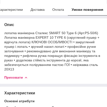
арактеристики
Доставка
Оплата
Умови повернення
Опис
лопатка манікюрна Сталекс SMART 50 Type 6 (Арт.PS-50/6)
Лопатка манікюрна EXPERT 10 TYPE 6 (скруглений пушер +
відігнута лопата) КЛЮЧОВІ ОСОБЛИВОСТІ • закруглений
пушер і лопать • зручний нахил лопаті • професійне ручне
заточування • рекомендовано для виконання манікюру та
педикюру • рифлена ручка покращує фіксацію інструмента в
руках • додаткова стійкість інструмента до корозії, яка
забезпечується поліруванням пастою ГОЇ • неіржавка сталь
20Х13
Приховати
Характеристики
Основні атрибути