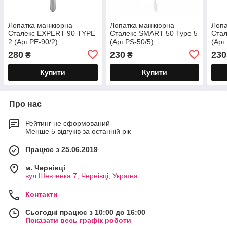
Лопатка манікюрна
Лопатка манікюрна
Лопа
Сталекс EXPERT 90 TYPE
Сталекс SMART 50 Type 5
Стал
2 (Арт.PE-90/2)
(Арт.PS-50/5)
(Арт
280
230
230
₴
₴
Купити
Купити
Про нас
Рейтинг не сформований
Менше 5 відгуків за останній рік
Працює з 25.06.2019
м. Чернівці
вул.Шевченка 7, Чернівці, Україна
Контакти
Сьогодні працює з 10:00 до 16:00
Показати весь графік роботи