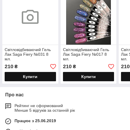
Світловідбиваючий Гель
Світловідбиваючий Гель
Світ
Лак Saga Fiery №031 8
Лак Saga Fiery №017 8
Лак 
мл.
мл.
мл.
210
210
210
₴
₴
Купити
Купити
Про нас
Рейтинг не сформований
Менше 5 відгуків за останній рік
Працює з 25.06.2019