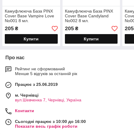
Камуфлююча База PINX
Камуфлююча База PINX
Кам
Cover Base Vampire Love
Cover Base Candyland
Cove
No001 8 мл.
No002 8 мл.
No00
205
205
205
₴
₴
Купити
Купити
Про нас
Рейтинг не сформований
Менше 5 відгуків за останній рік
Працює з 25.06.2019
м. Чернівці
вул.Шевченка 7, Чернівці, Україна
Контакти
Сьогодні працює з 10:00 до 16:00
Показати весь графік роботи