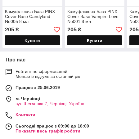
Камуфлююча База PINX
Камуфлююча База PINX
Кам
Cover Base Candyland
Cover Base Vampire Love
Cove
No005 8 мл.
No001 8 мл.
No00
205
205
205
₴
₴
Купити
Купити
Про нас
Рейтинг не сформований
Менше 5 відгуків за останній рік
Працює з 25.06.2019
м. Чернівці
вул.Шевченка 7, Чернівці, Україна
Контакти
Сьогодні працює з 09:00 до 18:00
Показати весь графік роботи