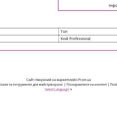
Інфо
Топ
Kodi Professional
Сайт створений на маркетплейсі
Prom.ua
Proff.Nails.Shop - Матеріали та інструменти для майстрів краси. |
Поскаржитися на контент
|
Полі
Select Language
▼