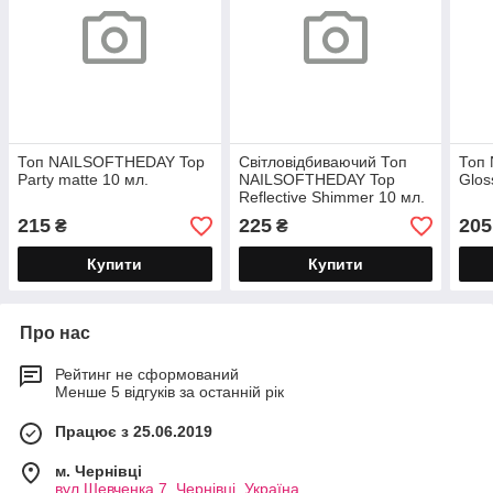
Топ NAILSOFTHEDAY Top
Світловідбиваючий Топ
Топ
Party matte 10 мл.
NAILSOFTHEDAY Top
Glos
Reflective Shimmer 10 мл.
215
225
205
₴
₴
Купити
Купити
Про нас
Рейтинг не сформований
Менше 5 відгуків за останній рік
Працює з 25.06.2019
м. Чернівці
вул.Шевченка 7, Чернівці, Україна