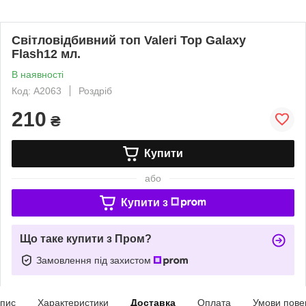
Світловідбивний топ Valeri Top Galaxy
Flash12 мл.
В наявності
Код: A2063
Роздріб
210
₴
Купити
або
Купити з
Що таке купити з Пром?
Замовлення під захистом
пис
Характеристики
Доставка
Оплата
Умови пове