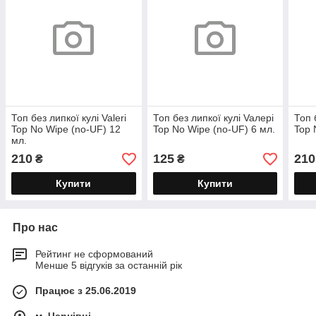
Топ без липкої кулі Valeri
Топ без липкої кулі Vaлерi
Топ 
Top No Wipe (no-UF) 12
Top No Wipe (no-UF) 6 мл.
Top 
мл.
210
125
210
₴
₴
Купити
Купити
Про нас
Рейтинг не сформований
Менше 5 відгуків за останній рік
Працює з 25.06.2019