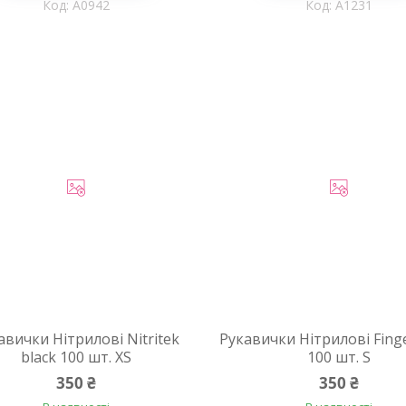
A0942
A1231
авички Нітрилові Nitritek
Рукавички Нітрилові Finge
black 100 шт. XS
100 шт. S
350 ₴
350 ₴