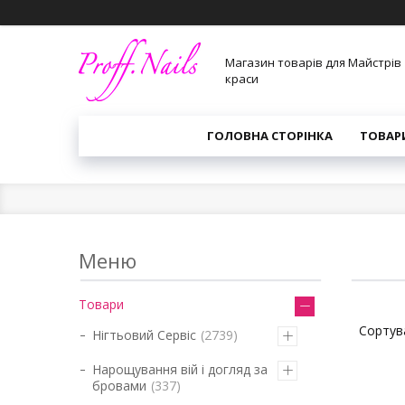
Магазин товарів для Майстрів
краси
ГОЛОВНА СТОРІНКА
ТОВАР
Товари
Нігтьовий Сервіс
2739
Нарощування вій і догляд за
бровами
337