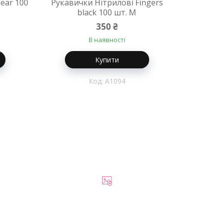
lear 100
Рукавички Нітрилові Fingers
black 100 шт. M
350 ₴
В наявності
Купити
A1094