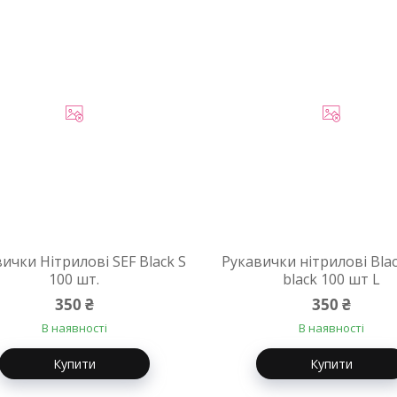
ички Нітрилові SEF Black S
Рукавички нітрилові Bla
100 шт.
black 100 шт L
350 ₴
350 ₴
В наявності
В наявності
Купити
Купити