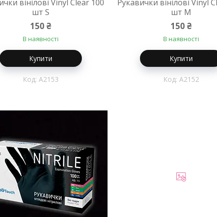
чки вінілові Vinyl Clear 100
Рукавички вінілові Vinyl C
шт S
шт M
150 ₴
150 ₴
В наявності
В наявності
Купити
Купити
A2153
A2152