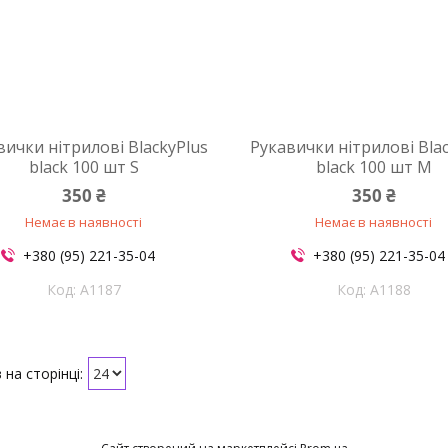
вички нітрилові BlackyPlus
Рукавички нітрилові Bla
black 100 шт S
black 100 шт M
350 ₴
350 ₴
Немає в наявності
Немає в наявності
+380 (95) 221-35-04
+380 (95) 221-35-04
A1187
A1188