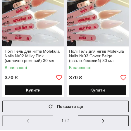
Полі Гель для нігтів Molekula
Полі Гель для нігтів Molekula
Nails №02 Milky Pink
Nails №03 Cover Beige
(молочно рожевий) 30 мл.
(світло-бежевий) 30 мл.
В наявності
В наявності
370
370
₴
₴
Купити
Купити
Показати ще
1
/ 2