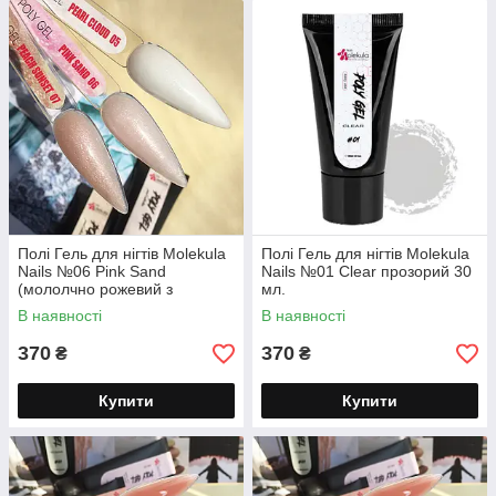
Полі Гель для нігтів Molekula
Полі Гель для нігтів Molekula
Nails №06 Pink Sand
Nails №01 Clear прозорий 30
(мололчно рожевий з
мл.
шиммером) 30 мл.
В наявності
В наявності
370
370
₴
₴
Купити
Купити