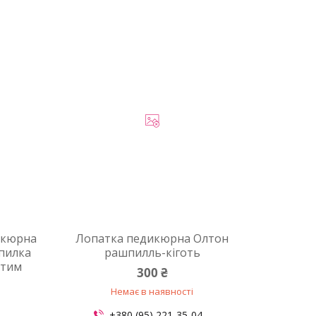
икюрна
Лопатка педикюрна Олтон
 пилка
рашпилль-кіготь
утим
300 ₴
Немає в наявності
+380 (95) 221-35-04