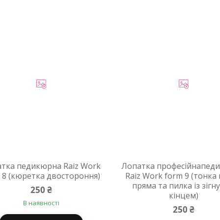
тка педикюрна Raiz Work
Лопатка професійнапед
 8 (кюретка двостороння)
Raiz Work form 9 (тонка
пряма та пилка із зігн
250 ₴
кінцем)
В наявності
250 ₴