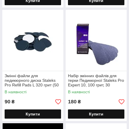
Купити
Купити
Змінні файли для
Набір змінних файлів для
педикюрного диска Staleks
терки Педикюрної Staleks Pro
Pro Refill Pads L 320 грит (50
Expert 10, 100 грит, 30
шт.) PDF-25-320
шт.DFE-10-100
В наявності
В наявності
90
180
₴
₴
Купити
Купити