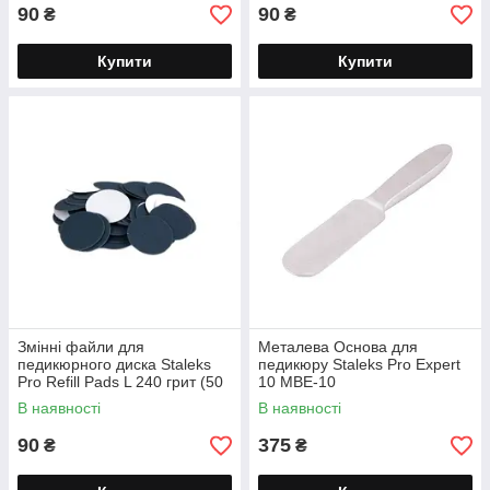
90
90
₴
₴
Купити
Купити
Змінні файли для
Металева Основа для
педикюрного диска Staleks
педикюру Staleks Pro Expert
Pro Refill Pads L 240 грит (50
10 MBE-10
шт.) PDF-25-240
В наявності
В наявності
90
375
₴
₴