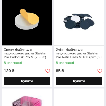
Спонж-файли для
Змінні файли для
педикюрного диска Staleks
педикюрного диска Staleks
Pro Pododisk Pro M (25 шт.)
Pro Refill Pads M 180 грит (50
320 гритів PDFB-20
шт.) PDF-20-180
В наявності
В наявності
120
85
₴
₴
Купити
Купити