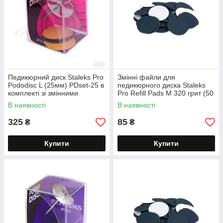
Педикюрний диск Staleks Pro
Змінні файли для
Pododisc L (25мм) PDset-25 в
педикюрного диска Staleks
комплекті зі змінними
Pro Refill Pads M 320 грит (50
файлами 180 гріт
шт.) PDF-20-320
В наявності
В наявності
325
85
₴
₴
Купити
Купити