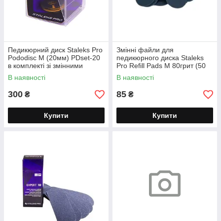
Педикюрний диск Staleks Pro
Змінні файли для
Pododisc M (20мм) PDset-20
педикюрного диска Staleks
в комплекті зі змінними
Pro Refill Pads М 80грит (50
файлами 180 гріт
шт.) PDF-20-80
В наявності
В наявності
300
85
₴
₴
Купити
Купити