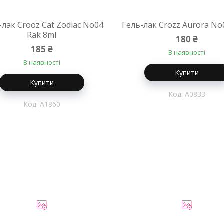
-лак Crooz Cat Zodiac No04
Гель-лак Crozz Aurora No0
Rak 8ml
180 ₴
185 ₴
В наявності
В наявності
Купити
Купити
A0833
A1860