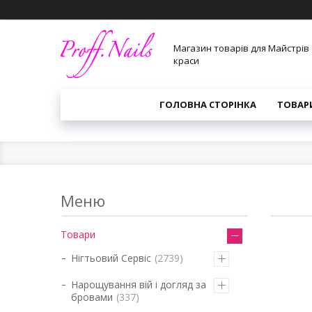
Магазин товарів для Майстрів
краси
ГОЛОВНА СТОРІНКА
ТОВАР
Товари
Нігтьовий Сервіс
2739
Нарощування вій і догляд за
бровами
337