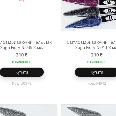
тловідбиваючий Гель Лак
Світловідбиваючий Гел
Saga Fiery №035 8 мл.
Saga Fiery №011 8 м
210 ₴
210 ₴
В наявності
В наявності
Купити
Купити
B0378
04942