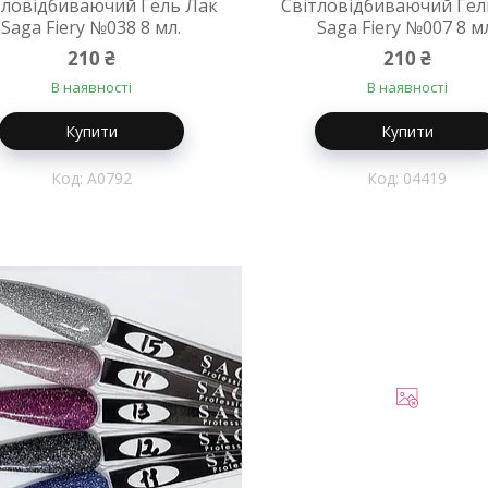
тловідбиваючий Гель Лак
Світловідбиваючий Гел
Saga Fiery №038 8 мл.
Saga Fiery №007 8 м
210 ₴
210 ₴
В наявності
В наявності
Купити
Купити
A0792
04419