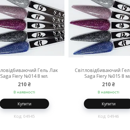
тловідбиваючий Гель Лак
Світловідбиваючий Гел
Saga Fiery №014 8 мл.
Saga Fiery №015 8 м
210 ₴
210 ₴
В наявності
В наявності
Купити
Купити
04945
04946