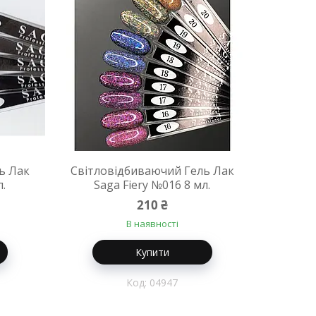
ь Лак
Світловідбиваючий Гель Лак
л.
Saga Fiery №016 8 мл.
210 ₴
В наявності
Купити
04947