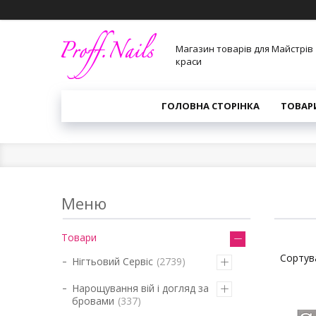
Магазин товарів для Майстрів
краси
ГОЛОВНА СТОРІНКА
ТОВАР
Товари
Нігтьовий Сервіс
2739
Нарощування вій і догляд за
бровами
337