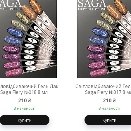
тловідбиваючий Гель Лак
Світловідбиваючий Гел
Saga Fiery №018 8 мл.
Saga Fiery №017 8 м
210 ₴
210 ₴
В наявності
В наявності
Купити
Купити