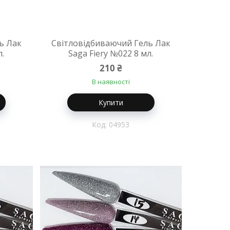
ь Лак
Світловідбиваючий Гель Лак
л.
Saga Fiery №022 8 мл.
210 ₴
В наявності
Купити
04953