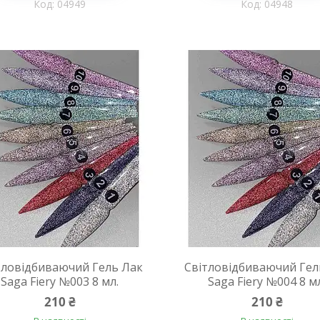
04949
04948
тловідбиваючий Гель Лак
Світловідбиваючий Гел
Saga Fiery №003 8 мл.
Saga Fiery №004 8 м
210 ₴
210 ₴