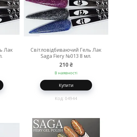
ь Лак
Світловідбиваючий Гель Лак
л.
Saga Fiery №013 8 мл.
210 ₴
В наявності
Купити
04944