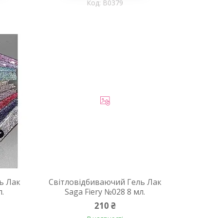
B0379
ь Лак
Світловідбиваючий Гель Лак
л.
Saga Fiery №028 8 мл.
210 ₴