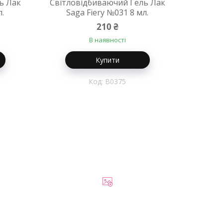
ь Лак
Світловідбиваючий Гель Лак
л.
Saga Fiery №031 8 мл.
210 ₴
В наявності
Купити
B0375