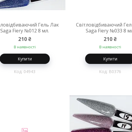
тловідбиваючий Гель Лак
Світловідбиваючий Гел
Saga Fiery №012 8 мл.
Saga Fiery №033 8 м
210 ₴
210 ₴
В наявності
В наявності
Купити
Купити
04943
B0376