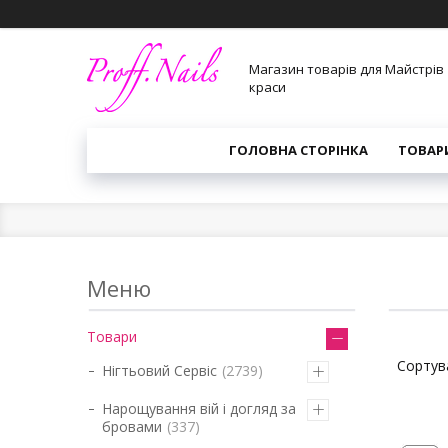
Магазин товарів для Майстрів
краси
ГОЛОВНА СТОРІНКА
ТОВАР
Товари
Нігтьовий Сервіс
2739
Нарощування вій і догляд за
бровами
337